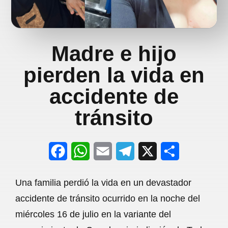
Madre e hijo
pierden la vida en
accidente de
tránsito
F
W
E
T
X
S
a
h
m
e
h
Una familia perdió la vida en un devastador
c
a
a
l
a
accidente de tránsito ocurrido en la noche del
e
t
i
e
r
miércoles 16 de julio en la variante del
b
s
l
g
e