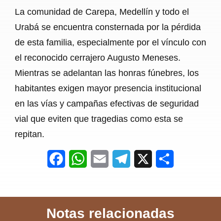
La comunidad de Carepa, Medellín y todo el
Urabá se encuentra consternada por la pérdida
de esta familia, especialmente por el vínculo con
el reconocido cerrajero Augusto Meneses.
Mientras se adelantan las honras fúnebres, los
habitantes exigen mayor presencia institucional
en las vías y campañas efectivas de seguridad
vial que eviten que tragedias como esta se
repitan.
F
W
E
T
X
S
a
h
m
e
h
c
a
a
l
a
Notas relacionadas
e
t
i
e
r