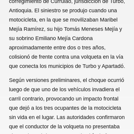
corregimiento de Currulao, jurisdicción de Turbo,
o
A
r
Antioquia. El siniestro se produjo cuando una
motocicleta, en la que se movilizaban Maribel
o
p
a
Mejía Ramírez, su hijo Tomás Meneses Mejía y
k
p
m
su sobrino Emiliano Mejía Cardona
aproximadamente entre dos o tres años,
colisionó de frente contra una volqueta en la vía
que conecta los municipios de Turbo y Apartadó.
Según versiones preliminares, el choque ocurrió
luego de que uno de los vehículos invadiera el
carril contrario, provocando un impacto frontal
que dejó a los tres ocupantes de la motocicleta
sin vida en el lugar. Las autoridades confirmaron
que el conductor de la volqueta no presentaba