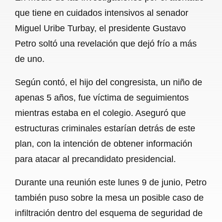
c
a
a
l
a
que tiene en cuidados intensivos al senador
e
t
i
e
r
Miguel Uribe Turbay, el presidente Gustavo
b
s
l
g
e
Petro soltó una revelación que dejó frío a más
o
A
r
de uno.
o
p
a
Según contó, el hijo del congresista, un niño de
k
p
m
apenas 5 años, fue víctima de seguimientos
mientras estaba en el colegio. Aseguró que
estructuras criminales estarían detrás de este
plan, con la intención de obtener información
para atacar al precandidato presidencial.
Durante una reunión este lunes 9 de junio, Petro
también puso sobre la mesa un posible caso de
infiltración dentro del esquema de seguridad de