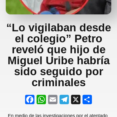
“Lo vigilaban desde
el colegio” Petro
reveló que hijo de
Miguel Uribe habría
sido seguido por
criminales
F
W
E
T
X
S
a
h
m
e
h
En medio de las investigaciones por el atentado