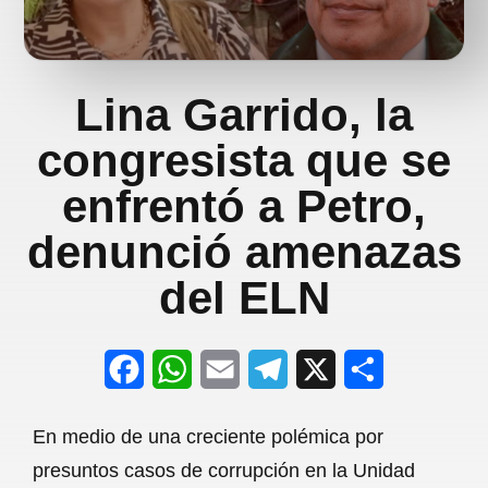
Lina Garrido, la
congresista que se
enfrentó a Petro,
denunció amenazas
del ELN
F
W
E
T
X
S
a
h
m
e
h
En medio de una creciente polémica por
c
a
a
l
a
presuntos casos de corrupción en la Unidad
e
t
i
e
r