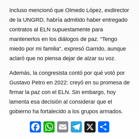
Incluso mencionó que Olmedo López, exdirector
de la UNGRD, habría admitido haber entregado
contratos al ELN supuestamente para
mantenerlos en los diálogos de paz. “Tengo
miedo por mi familia”, expresó Garrido, aunque
aclaró que no piensa dejar de alzar su voz.
Además, la congresista contó por qué votó por
Gustavo Petro en 2022: creyó en su promesa de
firmar la paz con el ELN. Sin embargo, hoy
lamenta esa decisión al considerar que el
gobierno ha fortalecido a los grupos armados.
F
W
E
T
X
S
a
h
m
e
h