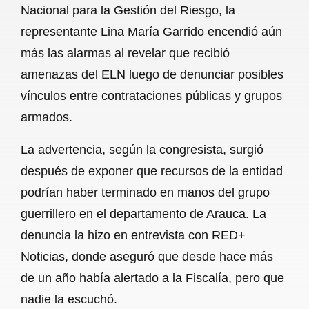
Nacional para la Gestión del Riesgo, la
b
s
l
g
e
representante Lina María Garrido encendió aún
o
A
r
más las alarmas al revelar que recibió
amenazas del ELN luego de denunciar posibles
o
p
a
vínculos entre contrataciones públicas y grupos
k
p
m
armados.
La advertencia, según la congresista, surgió
después de exponer que recursos de la entidad
podrían haber terminado en manos del grupo
guerrillero en el departamento de Arauca. La
denuncia la hizo en entrevista con RED+
Noticias, donde aseguró que desde hace más
de un año había alertado a la Fiscalía, pero que
nadie la escuchó.