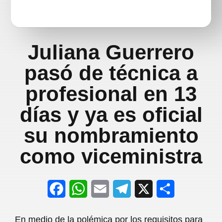
Juliana Guerrero
pasó de técnica a
profesional en 13
días y ya es oficial
su nombramiento
como viceministra
F
W
E
T
X
S
a
h
m
e
h
En medio de la polémica por los requisitos para