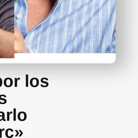
or los
s
arlo
rc»