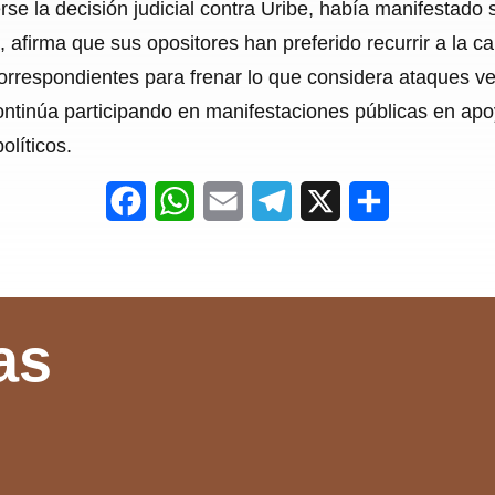
e la decisión judicial contra Uribe, había manifestado 
o, afirma que sus opositores han preferido recurrir a la 
 correspondientes para frenar lo que considera ataques v
ontinúa participando en manifestaciones públicas en ap
olíticos.
F
W
E
T
X
S
a
h
m
e
h
c
a
a
l
a
e
t
i
e
r
as
b
s
l
g
e
o
A
r
o
p
a
k
p
m