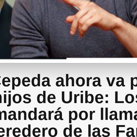
Cepeda ahora va p
hijos de Uribe: Lo
andará por llam
eredero de las Fa