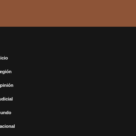
nicio
egión
pinión
udicial
undo
acional