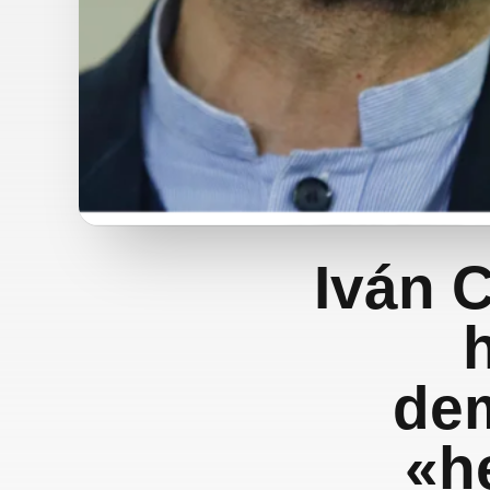
Iván 
dem
«h