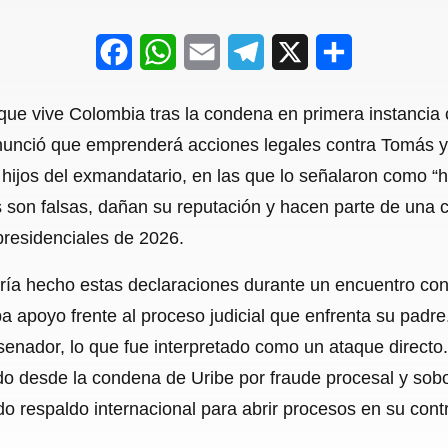
F
W
E
T
X
S
a
h
m
e
h
 que vive Colombia tras la condena en primera instancia 
c
a
a
l
a
nunció que emprenderá acciones legales contra Tomás y
e
t
i
e
r
s hijos del exmandatario, en las que lo señalaron como “
b
s
l
g
e
 son falsas, dañan su reputación y hacen parte de una
o
A
r
presidenciales de 2026.
o
p
a
a hecho estas declaraciones durante un encuentro con 
k
p
m
apoyo frente al proceso judicial que enfrenta su padre. 
enador, lo que fue interpretado como un ataque directo. 
do desde la condena de Uribe por fraude procesal y sobo
 respaldo internacional para abrir procesos en su cont