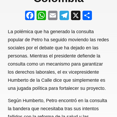
F
W
E
T
X
S
a
h
m
e
h
La polémica que ha generado la consulta
c
a
a
l
a
popular de Petro ha seguido moviendo las redes
e
t
i
e
r
sociales por el debate que ha dejado en las
b
s
l
g
e
personas. Mientras el presidente defiende la
o
A
r
consulta como un mecanismo para garantizar
los derechos laborales, el ex vicepresidente
o
p
a
Humberto de la Calle dice que simplemente es
k
p
m
una jugada política para fortalecer su proyecto.
Según Humberto, Petro encontró en la consulta
la bandera que necesitaba tras sus intentos
fallidos con la reforma de la salud y las