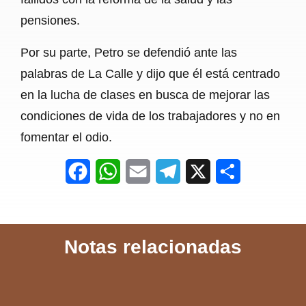
pensiones.
Por su parte, Petro se defendió ante las
palabras de La Calle y dijo que él está centrado
en la lucha de clases en busca de mejorar las
condiciones de vida de los trabajadores y no en
fomentar el odio.
F
W
E
T
X
S
a
h
m
e
h
c
a
a
l
a
Notas relacionadas
e
t
i
e
r
b
s
l
g
e
o
A
r