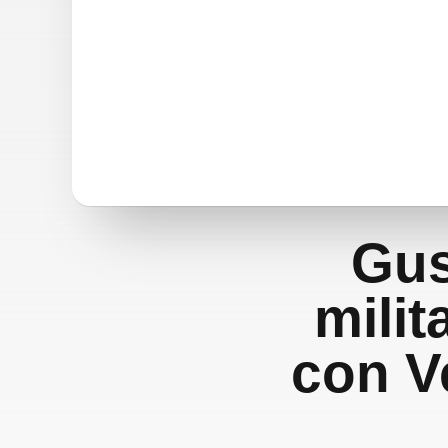
Gus
milit
con V