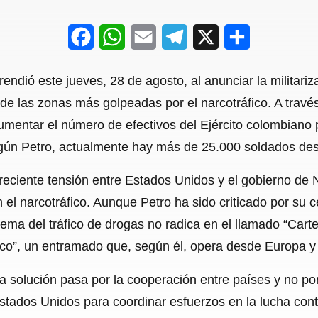
F
W
E
T
X
S
a
h
m
e
h
endió este jueves, 28 de agosto, al anunciar la militariz
c
a
a
l
a
e las zonas más golpeadas por el narcotráfico. A través
e
t
i
e
r
entar el número de efectivos del Ejército colombiano par
b
s
l
g
e
egún Petro, actualmente hay más de 25.000 soldados des
o
A
r
creciente tensión entre Estados Unidos y el gobierno de
o
p
a
 el narcotráfico. Aunque Petro ha sido criticado por su 
k
p
m
ma del tráfico de drogas no radica en el llamado “Cartel
ico”, un entramado que, según él, opera desde Europa y
 la solución pasa por la cooperación entre países y no por
ados Unidos para coordinar esfuerzos en la lucha contra 