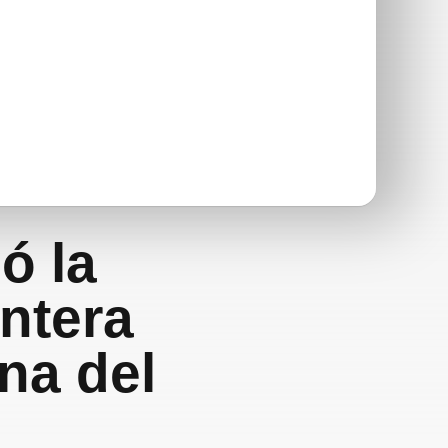
ó la
ontera
na del