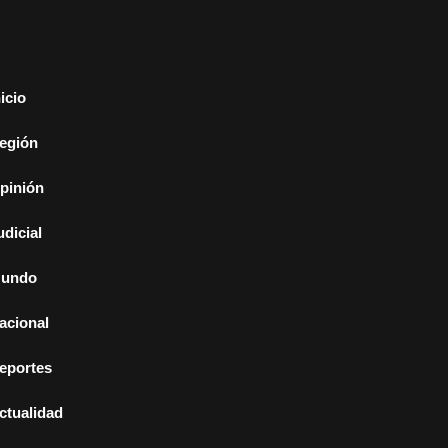
nicio
egión
pinión
udicial
undo
acional
eportes
ctualidad