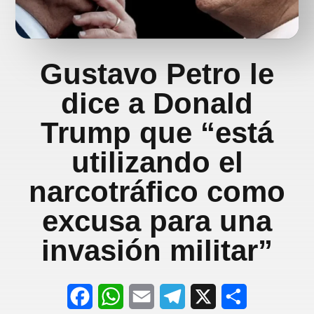
Gustavo Petro le
dice a Donald
Trump que “está
utilizando el
narcotráfico como
excusa para una
invasión militar”
F
W
E
T
X
S