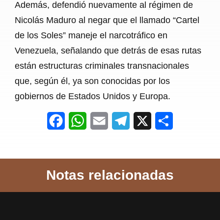
Además, defendió nuevamente al régimen de
Nicolás Maduro al negar que el llamado “Cartel
de los Soles” maneje el narcotráfico en
Venezuela, señalando que detrás de esas rutas
están estructuras criminales transnacionales
que, según él, ya son conocidas por los
gobiernos de Estados Unidos y Europa.
F
W
E
T
X
S
a
h
m
e
h
c
a
a
l
a
Notas relacionadas
e
t
i
e
r
b
s
l
g
e
o
A
r