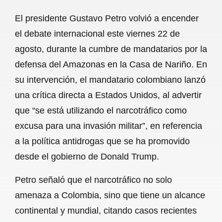
a
h
m
e
h
El presidente Gustavo Petro volvió a encender
c
a
a
l
a
el debate internacional este viernes 22 de
e
t
i
e
r
agosto, durante la cumbre de mandatarios por la
b
s
l
g
e
defensa del Amazonas en la Casa de Nariño. En
o
A
r
su intervención, el mandatario colombiano lanzó
una crítica directa a Estados Unidos, al advertir
o
p
a
que “se está utilizando el narcotráfico como
k
p
m
excusa para una invasión militar”, en referencia
a la política antidrogas que se ha promovido
desde el gobierno de Donald Trump.
Petro señaló que el narcotráfico no solo
amenaza a Colombia, sino que tiene un alcance
continental y mundial, citando casos recientes