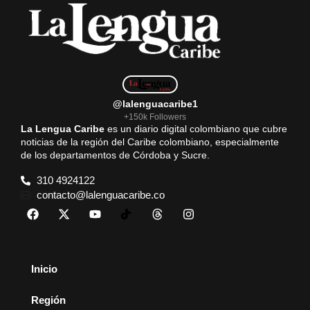
o
p
a
k
p
m
@lalenguacaribe1
+150k Followers
La Lengua Caribe
es un diario digital colombiano que cubre
noticias de la región del Caribe colombiano, especialmente
de los departamentos de Córdoba y Sucre.
310 4924122
contacto@lalenguacaribe.co
Inicio
Región