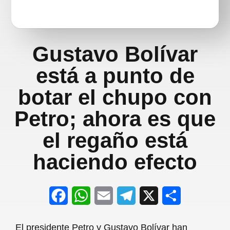
Gustavo Bolívar
está a punto de
botar el chupo con
Petro; ahora es que
el regaño está
haciendo efecto
F
W
E
T
X
S
a
h
m
e
h
El presidente Petro y Gustavo Bolívar han