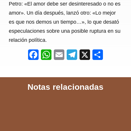
Petro: «El amor debe ser desinteresado o no es
amor». Un día después, lanzó otro: «Lo mejor
es que nos demos un tiempo…», lo que desató
especulaciones sobre una posible ruptura en su
relación política.
F
W
E
T
X
S
a
h
m
e
h
c
a
a
l
a
Notas relacionadas
e
t
i
e
r
b
s
l
g
e
o
A
r
o
p
a
k
p
m