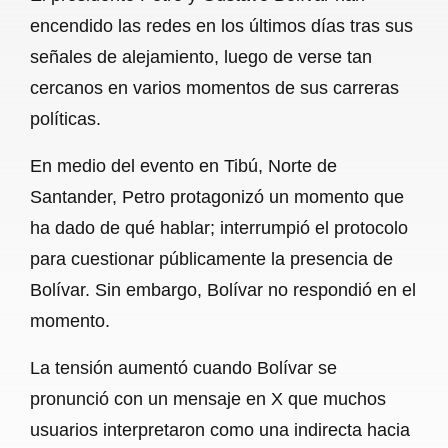
c
a
a
l
a
encendido las redes en los últimos días tras sus
e
t
i
e
r
señales de alejamiento, luego de verse tan
b
s
l
g
e
cercanos en varios momentos de sus carreras
o
A
r
políticas.
o
p
a
En medio del evento en Tibú, Norte de
k
p
m
Santander, Petro protagonizó un momento que
ha dado de qué hablar; interrumpió el protocolo
para cuestionar públicamente la presencia de
Bolívar. Sin embargo, Bolívar no respondió en el
momento.
La tensión aumentó cuando Bolívar se
pronunció con un mensaje en X que muchos
usuarios interpretaron como una indirecta hacia