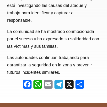
está investigando las causas del ataque y
trabaja para identificar y capturar al
responsable.
La comunidad se ha mostrado conmocionada
por el suceso y ha expresado su solidaridad con
las víctimas y sus familias.
Las autoridades continúan trabajando para
garantizar la seguridad en la zona y prevenir
futuros incidentes similares.
F
W
E
T
X
S
a
h
m
e
h
c
a
a
l
a