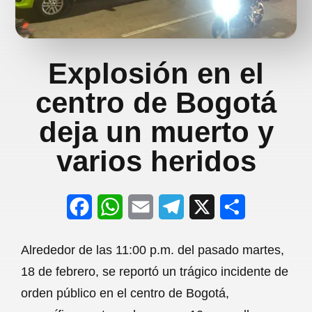
Explosión en el
centro de Bogotá
deja un muerto y
varios heridos
F
W
E
T
X
S
a
h
m
e
h
Alrededor de las 11:00 p.m. del pasado martes,
c
a
a
l
a
18 de febrero, se reportó un trágico incidente de
e
t
i
e
r
orden público en el centro de Bogotá,
b
s
l
g
e