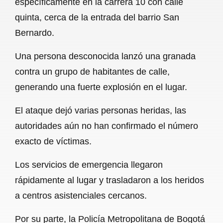
específicamente en la carrera 10 con calle
o
A
r
quinta, cerca de la entrada del barrio San
Bernardo.
o
p
a
k
p
m
Una persona desconocida lanzó una granada
contra un grupo de habitantes de calle,
generando una fuerte explosión en el lugar.
El ataque dejó varias personas heridas, las
autoridades aún no han confirmado el número
exacto de víctimas.
Los servicios de emergencia llegaron
rápidamente al lugar y trasladaron a los heridos
a centros asistenciales cercanos.
Por su parte, la Policía Metropolitana de Bogotá