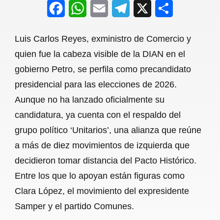
F
W
E
T
X
S
a
h
m
e
h
Luis Carlos Reyes, exministro de Comercio y
c
a
a
l
a
quien fue la cabeza visible de la DIAN en el
e
t
i
e
r
gobierno Petro, se perfila como precandidato
b
s
l
g
e
presidencial para las elecciones de 2026.
o
A
r
Aunque no ha lanzado oficialmente su
candidatura, ya cuenta con el respaldo del
o
p
a
grupo político ‘Unitarios’, una alianza que reúne
k
p
m
a más de diez movimientos de izquierda que
decidieron tomar distancia del Pacto Histórico.
Entre los que lo apoyan están figuras como
Clara López, el movimiento del expresidente
Samper y el partido Comunes.