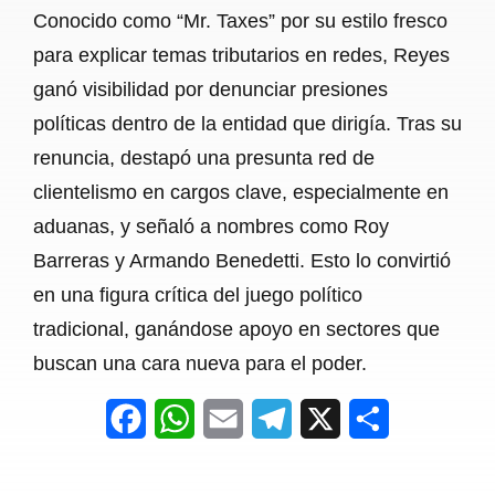
Conocido como “Mr. Taxes” por su estilo fresco
para explicar temas tributarios en redes, Reyes
ganó visibilidad por denunciar presiones
políticas dentro de la entidad que dirigía. Tras su
renuncia, destapó una presunta red de
clientelismo en cargos clave, especialmente en
aduanas, y señaló a nombres como Roy
Barreras y Armando Benedetti. Esto lo convirtió
en una figura crítica del juego político
tradicional, ganándose apoyo en sectores que
buscan una cara nueva para el poder.
F
W
E
T
X
S
a
h
m
e
h