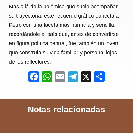
Más allá de la polémica que suele acompañar
su trayectoria, este recuerdo gráfico conecta a
Petro con una faceta más humana y sencilla,
recordándole al país que, antes de convertirse
en figura política central, fue también un joven
que construía su vida familiar y personal lejos
de los reflectores.
F
W
E
T
X
S
a
h
m
e
h
c
a
a
l
a
Notas relacionadas
e
t
i
e
r
b
s
l
g
e
o
A
r