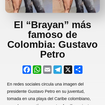
El “Brayan” más
famoso de
Colombia: Gustavo
Petro
F
W
E
T
X
S
a
h
m
e
h
En redes sociales circula una imagen del
c
a
a
l
a
presidente Gustavo Petro en su juventud,
e
t
i
e
r
tomada en una playa del Caribe colombiano,
b
s
l
g
e