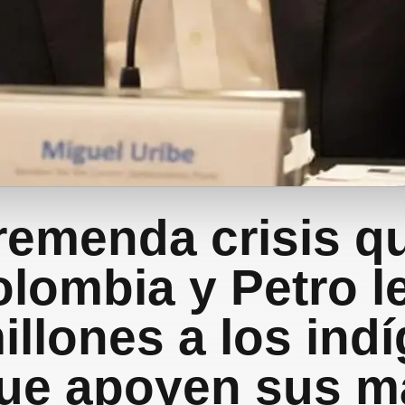
remenda crisis q
lombia y Petro l
illones a los ind
que apoyen sus m