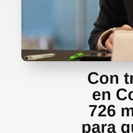
Con t
en Co
726 m
para 