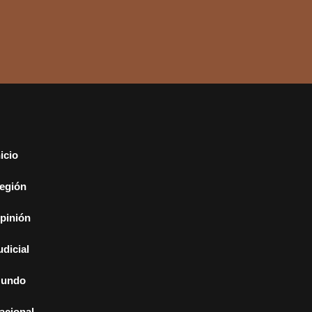
nicio
egión
pinión
udicial
undo
acional