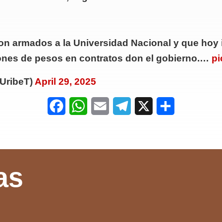
on armados a la Universidad Nacional y que hoy 
lones de pesos en contratos don el gobierno.…
pi
UribeT)
April 29, 2025
F
W
E
T
X
S
a
h
m
e
h
c
a
a
l
a
e
t
i
e
r
as
b
s
l
g
e
o
A
r
o
p
a