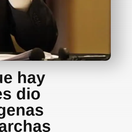
ue hay
es dio
ígenas
archas