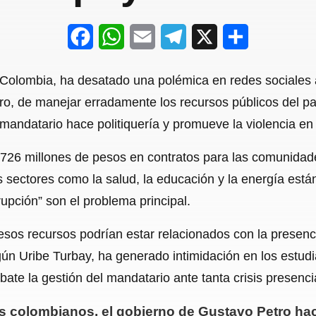
F
W
E
T
X
S
a
h
m
e
h
Colombia, ha desatado una polémica en redes sociales a
c
a
a
l
a
ro, de manejar erradamente los recursos públicos del pa
e
t
i
e
r
andatario hace politiquería y promueve la violencia en 
b
s
l
g
e
726 millones de pesos en contratos para las comunidades
o
A
r
sectores como la salud, la educación y la energía están 
o
p
a
rupción” son el problema principal.
k
p
m
os recursos podrían estar relacionados con la presenci
ún Uribe Turbay, ha generado intimidación en los estudia
te la gestión del mandatario ante tanta crisis presenci
s colombianos, el gobierno de Gustavo Petro hac