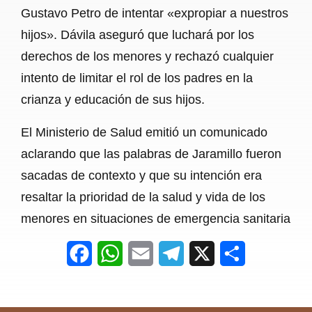
Gustavo Petro de intentar «expropiar a nuestros
hijos». Dávila aseguró que luchará por los
derechos de los menores y rechazó cualquier
intento de limitar el rol de los padres en la
crianza y educación de sus hijos.
El Ministerio de Salud emitió un comunicado
aclarando que las palabras de Jaramillo fueron
sacadas de contexto y que su intención era
resaltar la prioridad de la salud y vida de los
menores en situaciones de emergencia sanitaria
F
W
E
T
X
S
a
h
m
e
h
c
a
a
l
a