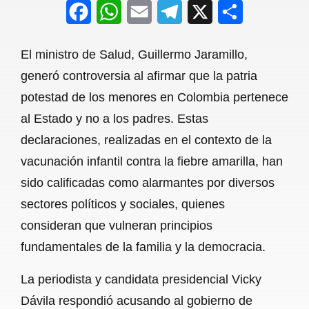
F
W
E
T
X
S
a
h
m
e
h
El ministro de Salud, Guillermo Jaramillo,
c
a
a
l
a
generó controversia al afirmar que la patria
e
t
i
e
r
potestad de los menores en Colombia pertenece
b
s
l
g
e
al Estado y no a los padres. Estas
o
A
r
declaraciones, realizadas en el contexto de la
vacunación infantil contra la fiebre amarilla, han
o
p
a
sido calificadas como alarmantes por diversos
k
p
m
sectores políticos y sociales, quienes
consideran que vulneran principios
fundamentales de la familia y la democracia.
La periodista y candidata presidencial Vicky
Dávila respondió acusando al gobierno de