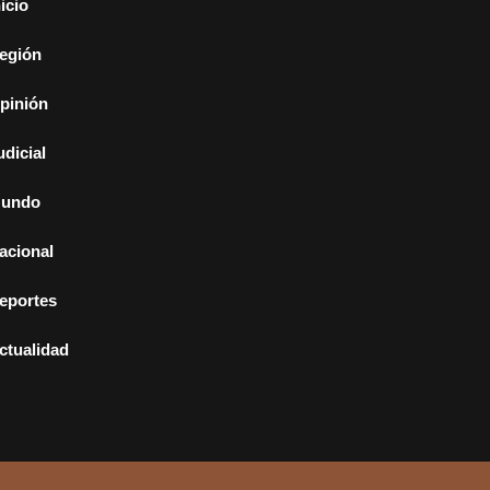
nicio
egión
pinión
udicial
undo
acional
eportes
ctualidad