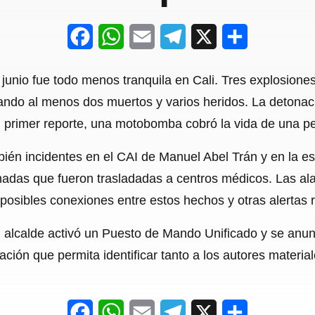
F
W
E
T
X
S
a
h
m
e
h
unio fue todo menos tranquila en Cali. Tres explosione
c
a
a
l
a
jando al menos dos muertos y varios heridos. La detonac
e
t
i
e
r
 primer reporte, una motobomba cobró la vida de una pe
b
s
l
g
e
bién incidentes en el CAI de Manuel Abel Trán y en la 
o
A
r
onadas que fueron trasladadas a centros médicos. Las a
o
p
a
 posibles conexiones entre estos hechos y otras alertas 
k
p
m
el alcalde activó un Puesto de Mando Unificado y se an
ción que permita identificar tanto a los autores materia
F
W
E
T
X
S