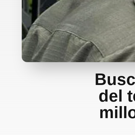
Busc
del 
mill