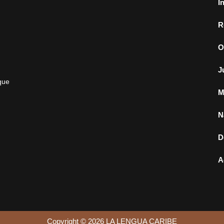
I
R
O
J
que
M
N
D
A
Copyright © 2026 LA LENGUA CARIBE