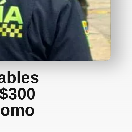
ables
 $300
 como