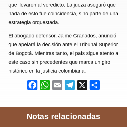
que llevaron al veredicto. La jueza aseguró que
nada de esto fue coincidencia, sino parte de una
estrategia orquestada.
El abogado defensor, Jaime Granados, anunció
que apelará la decisión ante el Tribunal Superior
de Bogotá. Mientras tanto, el país sigue atento a
este caso sin precedentes que marca un giro
histórico en la justicia colombiana.
F
W
E
T
X
S
a
h
m
e
h
c
a
a
l
a
Notas relacionadas
e
t
i
e
r
b
s
l
g
e