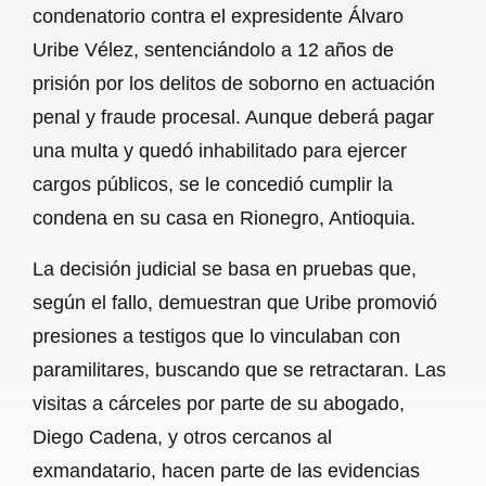
condenatorio contra el expresidente Álvaro
b
s
l
g
e
Uribe Vélez, sentenciándolo a 12 años de
o
A
r
prisión por los delitos de soborno en actuación
penal y fraude procesal. Aunque deberá pagar
o
p
a
una multa y quedó inhabilitado para ejercer
k
p
m
cargos públicos, se le concedió cumplir la
condena en su casa en Rionegro, Antioquia.
La decisión judicial se basa en pruebas que,
según el fallo, demuestran que Uribe promovió
presiones a testigos que lo vinculaban con
paramilitares, buscando que se retractaran. Las
visitas a cárceles por parte de su abogado,
Diego Cadena, y otros cercanos al
exmandatario, hacen parte de las evidencias