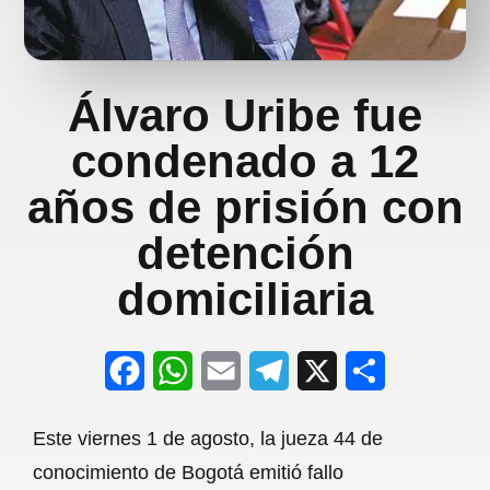
Álvaro Uribe fue
condenado a 12
años de prisión con
detención
domiciliaria
F
W
E
T
X
S
a
h
m
e
h
Este viernes 1 de agosto, la jueza 44 de
c
a
a
l
a
conocimiento de Bogotá emitió fallo
e
t
i
e
r