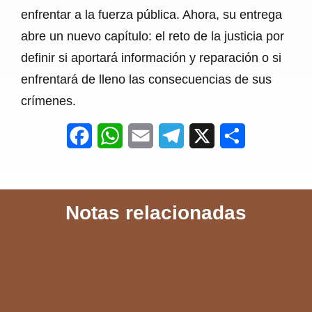
enfrentar a la fuerza pública. Ahora, su entrega
abre un nuevo capítulo: el reto de la justicia por
definir si aportará información y reparación o si
enfrentará de lleno las consecuencias de sus
crímenes.
F
W
E
T
X
S
a
h
m
e
h
c
a
a
l
a
Notas relacionadas
e
t
i
e
r
b
s
l
g
e
o
A
r
o
p
a
k
p
m