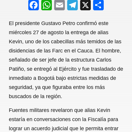
F
W
E
T
X
S
a
h
m
e
h
El presidente Gustavo Petro confirmó este
c
a
a
l
a
miércoles 27 de agosto la entrega de alias
e
t
i
e
r
Kevin, uno de los cabecillas más temidos de las
b
s
l
g
e
disidencias de las Farc en el Cauca. El hombre,
o
A
r
señalado de ser jefe de la estructura Carlos
Patiño, se entregó al Ejército y fue trasladado de
o
p
a
inmediato a Bogotá bajo estrictas medidas de
k
p
m
seguridad, ya que figuraba entre los más
buscados de la región.
Fuentes militares revelaron que alias Kevin
estaría en conversaciones con la Fiscalía para
lograr un acuerdo judicial que le permita entrar