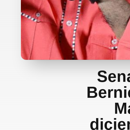
Sen
Berni
M
dicie