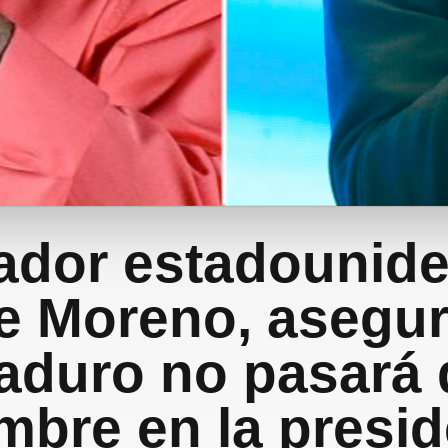
ador estadounide
e Moreno, asegu
aduro no pasará 
mbre en la presi