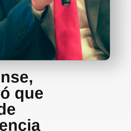
nse,
ró que
de
dencia