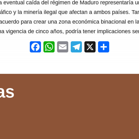
la eventual caída del régimen de Maduro representaría u
tráfico y la minería ilegal que afectan a ambos países. Ta
te acuerdo para crear una zona económica binacional en 
a vigencia de cinco años, podría tener implicaciones ser
F
W
E
T
X
S
a
h
m
e
h
c
a
a
l
a
e
t
i
e
r
as
b
s
l
g
e
o
A
r
o
p
a
k
p
m