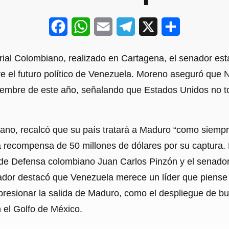
F
W
E
T
X
S
a
h
m
e
h
ial Colombiano, realizado en Cartagena, el senador es
c
a
a
l
a
bre el futuro político de Venezuela. Moreno aseguró qu
e
t
i
e
r
ciembre de este año, señalando que Estados Unidos no to
b
s
l
g
e
o
A
r
ano, recalcó que su país tratará a Maduro “como siempre 
o
p
a
 recompensa de 50 millones de dólares por su captura. 
k
p
m
ro de Defensa colombiano Juan Carlos Pinzón y el senad
slador destacó que Venezuela merece un líder que piense
presionar la salida de Maduro, como el despliegue de 
 el Golfo de México.