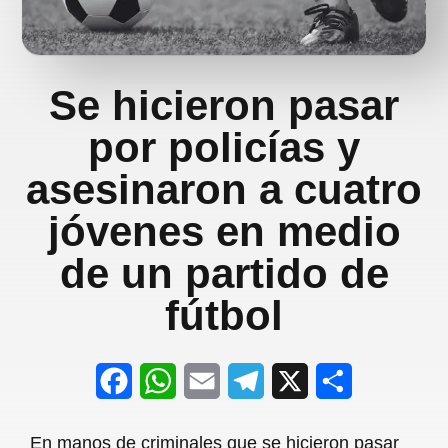
Se hicieron pasar
por policías y
asesinaron a cuatro
jóvenes en medio
de un partido de
fútbol
F
W
E
T
X
S
a
h
m
e
h
En manos de criminales que se hicieron pasar