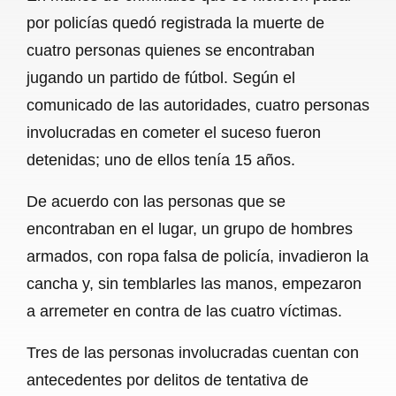
c
a
a
l
a
por policías quedó registrada la muerte de
e
t
i
e
r
cuatro personas quienes se encontraban
b
s
l
g
e
jugando un partido de fútbol. Según el
o
A
r
comunicado de las autoridades, cuatro personas
involucradas en cometer el suceso fueron
o
p
a
detenidas; uno de ellos tenía 15 años.
k
p
m
De acuerdo con las personas que se
encontraban en el lugar, un grupo de hombres
armados, con ropa falsa de policía, invadieron la
cancha y, sin temblarles las manos, empezaron
a arremeter en contra de las cuatro víctimas.
Tres de las personas involucradas cuentan con
antecedentes por delitos de tentativa de