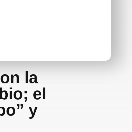
on la
io; el
ipo” y