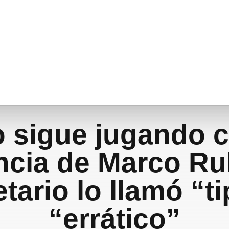
o sigue jugando c
ncia de Marco Rub
tario lo llamó “t
“errático”