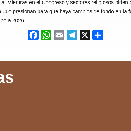
 Mientras en el Congreso y sectores religiosos piden baj
ubio presionan para que haya cambios de fondo en la f
mbo a 2026.
F
W
E
T
X
S
a
h
m
e
h
c
a
a
l
a
e
t
i
e
r
as
b
s
l
g
e
o
A
r
o
p
a
k
p
m