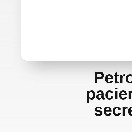
Petr
pacie
secre