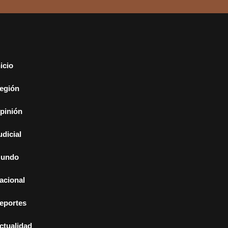
nicio
egión
pinión
udicial
undo
acional
eportes
ctualidad