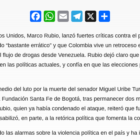
F
W
E
T
X
S
a
h
m
e
h
s Unidos, Marco Rubio, lanzó fuertes críticas contra el
c
a
a
l
a
o “bastante errático” y que Colombia vive un retroceso e
e
t
i
e
r
l flujo de drogas desde Venezuela. Rubio dejó claro que 
b
s
l
g
e
en las políticas actuales, y confía en que las eleccion
o
A
r
o
p
a
dio del luto por la muerte del senador Miguel Uribe Turb
k
p
m
ca Fundación Santa Fe de Bogotá, tras permanecer dos m
Rubio, quien ya había condenado el ataque, reiteró que 
ilizó, en parte, a la retórica política que fomenta la co
 las alarmas sobre la violencia política en el país y ha 