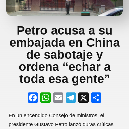
Petro acusa a su
embajada en China
de sabotaje y
ordena “echar a
toda esa gente”
F
W
E
T
X
S
a
h
m
e
h
En un encendido Consejo de ministros, el
c
a
a
l
a
presidente Gustavo Petro lanzó duras críticas
e
t
i
e
r