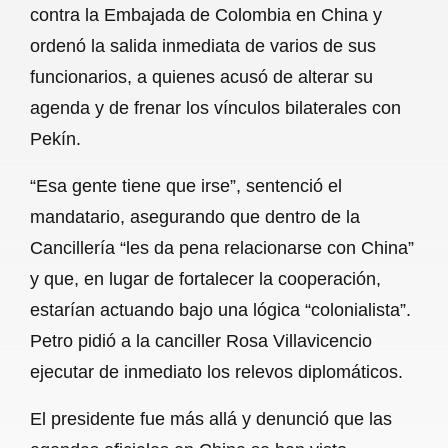
contra la Embajada de Colombia en China y
b
s
l
g
e
ordenó la salida inmediata de varios de sus
o
A
r
funcionarios, a quienes acusó de alterar su
agenda y de frenar los vínculos bilaterales con
o
p
a
Pekín.
k
p
m
“Esa gente tiene que irse”, sentenció el
mandatario, asegurando que dentro de la
Cancillería “les da pena relacionarse con China”
y que, en lugar de fortalecer la cooperación,
estarían actuando bajo una lógica “colonialista”.
Petro pidió a la canciller Rosa Villavicencio
ejecutar de inmediato los relevos diplomáticos.
El presidente fue más allá y denunció que las