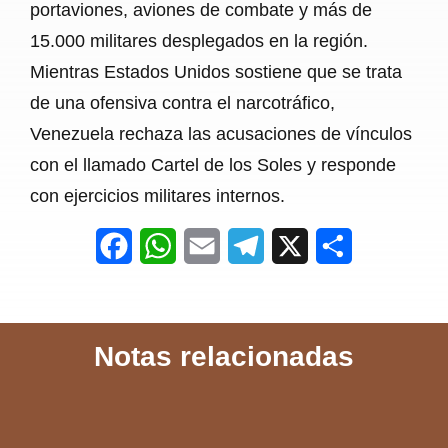
portaviones, aviones de combate y más de
15.000 militares desplegados en la región.
Mientras Estados Unidos sostiene que se trata
de una ofensiva contra el narcotráfico,
Venezuela rechaza las acusaciones de vínculos
con el llamado Cartel de los Soles y responde
con ejercicios militares internos.
F
W
E
T
X
S
a
h
m
e
h
c
a
a
l
a
Notas relacionadas
e
t
i
e
r
b
s
l
g
e
o
A
r