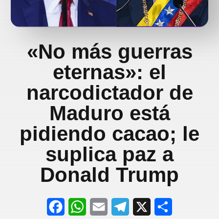
«No más guerras
eternas»: el
narcodictador de
Maduro está
pidiendo cacao; le
suplica paz a
Donald Trump
F
W
E
T
X
S