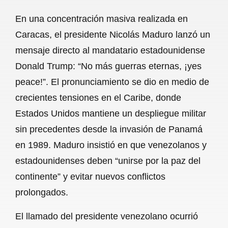
a
h
m
e
h
En una concentración masiva realizada en
c
a
a
l
a
Caracas, el presidente Nicolás Maduro lanzó un
e
t
i
e
r
mensaje directo al mandatario estadounidense
b
s
l
g
e
Donald Trump: “No más guerras eternas, ¡yes
o
A
r
peace!”. El pronunciamiento se dio en medio de
crecientes tensiones en el Caribe, donde
o
p
a
Estados Unidos mantiene un despliegue militar
k
p
m
sin precedentes desde la invasión de Panamá
en 1989. Maduro insistió en que venezolanos y
estadounidenses deben “unirse por la paz del
continente” y evitar nuevos conflictos
prolongados.
El llamado del presidente venezolano ocurrió