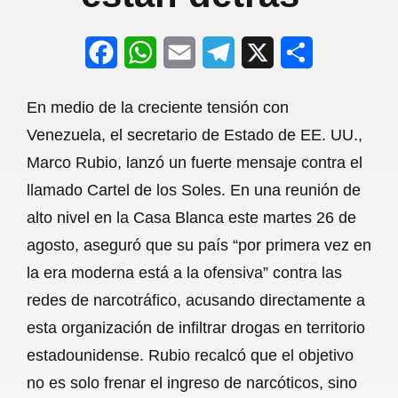
F
W
E
T
X
S
a
h
m
e
h
En medio de la creciente tensión con
c
a
a
l
a
Venezuela, el secretario de Estado de EE. UU.,
e
t
i
e
r
Marco Rubio, lanzó un fuerte mensaje contra el
b
s
l
g
e
llamado Cartel de los Soles. En una reunión de
o
A
r
alto nivel en la Casa Blanca este martes 26 de
agosto, aseguró que su país “por primera vez en
o
p
a
la era moderna está a la ofensiva” contra las
k
p
m
redes de narcotráfico, acusando directamente a
esta organización de infiltrar drogas en territorio
estadounidense. Rubio recalcó que el objetivo
no es solo frenar el ingreso de narcóticos, sino