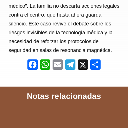
médico”. La familia no descarta acciones legales
contra el centro, que hasta ahora guarda
silencio. Este caso revive el debate sobre los
riesgos invisibles de la tecnología médica y la
necesidad de reforzar los protocolos de
seguridad en salas de resonancia magnética.
F
W
E
T
X
S
a
h
m
e
h
c
a
a
l
a
Notas relacionadas
e
t
i
e
r
b
s
l
g
e
o
A
r
o
p
a