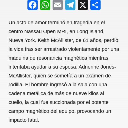
F
W
E
T
X
S
a
h
m
e
h
Un acto de amor terminó en tragedia en el
c
a
a
l
a
centro Nassau Open MRI, en Long Island,
e
t
i
e
r
Nueva York. Keith McAllister, de 61 años, perdió
b
s
l
g
e
la vida tras ser arrastrado violentamente por una
o
A
r
máquina de resonancia magnética mientras
intentaba ayudar a su esposa, Adrienne Jones-
o
p
a
McAllister, quien se sometía a un examen de
k
p
m
rodilla. El hombre ingresó a la sala con una
cadena metálica de más de nueve kilos al
cuello, la cual fue succionada por el potente
campo magnético del equipo, provocando un
impacto fatal.