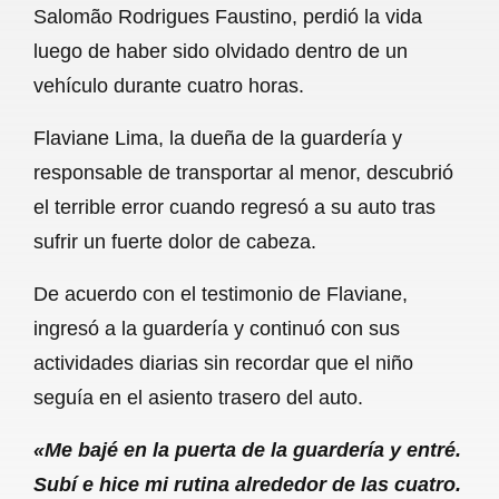
Salomão Rodrigues Faustino, perdió la vida
b
s
l
g
e
luego de haber sido olvidado dentro de un
o
A
r
vehículo durante cuatro horas.
o
p
a
Flaviane Lima, la dueña de la guardería y
k
p
m
responsable de transportar al menor, descubrió
el terrible error cuando regresó a su auto tras
sufrir un fuerte dolor de cabeza.
De acuerdo con el testimonio de Flaviane,
ingresó a la guardería y continuó con sus
actividades diarias sin recordar que el niño
seguía en el asiento trasero del auto.
«Me bajé en la puerta de la guardería y entré.
Subí e hice mi rutina alrededor de las cuatro.