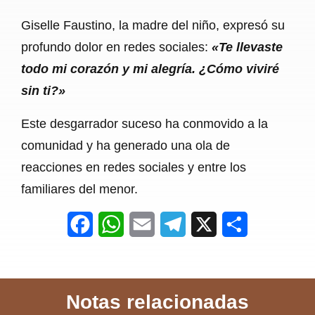
Giselle Faustino, la madre del niño, expresó su
profundo dolor en redes sociales:
«Te llevaste
todo mi corazón y mi alegría. ¿Cómo viviré
sin ti?»
Este desgarrador suceso ha conmovido a la
comunidad y ha generado una ola de
reacciones en redes sociales y entre los
familiares del menor.
F
W
E
T
X
S
a
h
m
e
h
c
a
a
l
a
Notas relacionadas
e
t
i
e
r