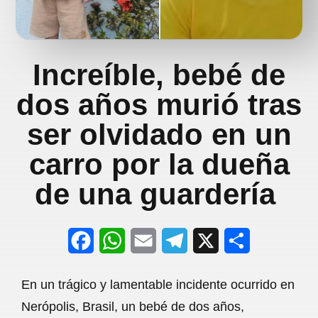
Increíble, bebé de
dos años murió tras
ser olvidado en un
carro por la dueña
de una guardería
F
W
E
T
X
S
a
h
m
e
h
En un trágico y lamentable incidente ocurrido en
c
a
a
l
a
Nerópolis, Brasil, un bebé de dos años,
e
t
i
e
r