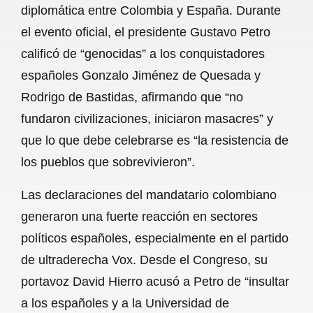
diplomática entre Colombia y España. Durante
b
s
l
g
e
el evento oficial, el presidente Gustavo Petro
o
A
r
calificó de “genocidas” a los conquistadores
españoles Gonzalo Jiménez de Quesada y
o
p
a
Rodrigo de Bastidas, afirmando que “no
k
p
m
fundaron civilizaciones, iniciaron masacres” y
que lo que debe celebrarse es “la resistencia de
los pueblos que sobrevivieron”.
Las declaraciones del mandatario colombiano
generaron una fuerte reacción en sectores
políticos españoles, especialmente en el partido
de ultraderecha Vox. Desde el Congreso, su
portavoz David Hierro acusó a Petro de “insultar
a los españoles y a la Universidad de