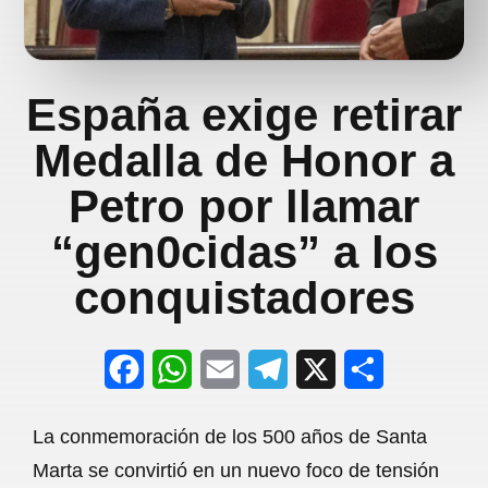
España exige retirar
Medalla de Honor a
Petro por llamar
“gen0cidas” a los
conquistadores
F
W
E
T
X
S
a
h
m
e
h
La conmemoración de los 500 años de Santa
c
a
a
l
a
Marta se convirtió en un nuevo foco de tensión
e
t
i
e
r