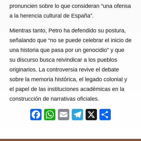
pronuncien sobre lo que consideran “una ofensa
a la herencia cultural de España”.
Mientras tanto, Petro ha defendido su postura,
señalando que “no se puede celebrar el inicio de
una historia que pasa por un genocidio” y que
su discurso busca reivindicar a los pueblos
originarios. La controversia revive el debate
sobre la memoria histórica, el legado colonial y
el papel de las instituciones académicas en la
construcción de narrativas oficiales.
F
W
E
T
X
S
a
h
m
e
h
c
a
a
l
a