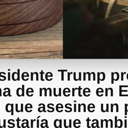
esidente Trump p
na de muerte en 
l que asesine un p
ustaría que tamb