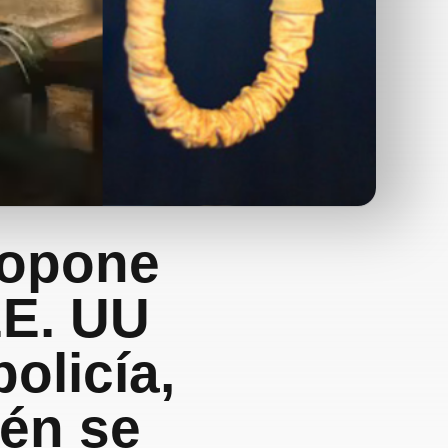
ropone
EE. UU
olicía,
ién se