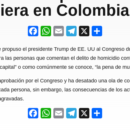
iera en Colombi
F
W
E
T
X
S
a
h
m
e
h
e propuso el presidente Trump de EE. UU al Congreso du
c
a
a
l
a
ara las personas que comentan el delito de homicidio co
e
t
i
e
r
a capital” o como comúnmente se conoce, “la pena de mue
b
s
l
g
e
probación por el Congreso y ha desatado una ola de com
o
A
r
cada persona, sin embargo, las consecuencias de los act
o
p
a
 agravadas.
k
p
m
F
W
E
T
X
S
a
h
m
e
h