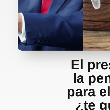
El pr
la pe
para e
¿te g