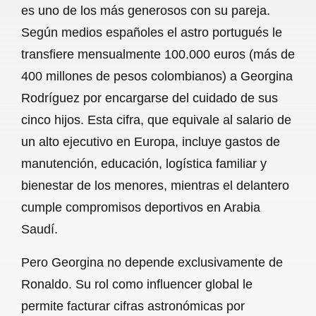
es uno de los más generosos con su pareja.
b
s
l
g
e
Según medios españoles el astro portugués le
o
A
r
transfiere mensualmente 100.000 euros (más de
400 millones de pesos colombianos) a Georgina
o
p
a
Rodríguez por encargarse del cuidado de sus
k
p
m
cinco hijos. Esta cifra, que equivale al salario de
un alto ejecutivo en Europa, incluye gastos de
manutención, educación, logística familiar y
bienestar de los menores, mientras el delantero
cumple compromisos deportivos en Arabia
Saudí.
Pero Georgina no depende exclusivamente de
Ronaldo. Su rol como influencer global le
permite facturar cifras astronómicas por