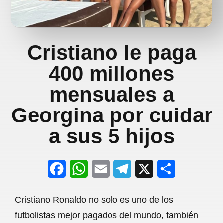
Cristiano le paga
400 millones
mensuales a
Georgina por cuidar
a sus 5 hijos
F
W
E
T
X
S
a
h
m
e
h
Cristiano Ronaldo no solo es uno de los
c
a
a
l
a
futbolistas mejor pagados del mundo, también
e
t
i
e
r