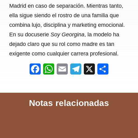
Madrid en caso de separación. Mientras tanto,
ella sigue siendo el rostro de una familia que
combina lujo, disciplina y marketing emocional.
En su docuserie
Soy Georgina
, la modelo ha
dejado claro que su rol como madre es tan
exigente como cualquier carrera profesional.
F
W
E
T
X
S
a
h
m
e
h
c
a
a
l
a
Notas relacionadas
e
t
i
e
r
b
s
l
g
e
o
A
r
o
p
a