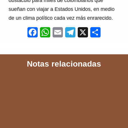
obstáculo para miles de colombianos que
sueñan con viajar a Estados Unidos, en medio
de un clima político cada vez más enrarecido.
F
W
E
T
X
S
a
h
m
e
h
c
a
a
l
a
Notas relacionadas
e
t
i
e
r
b
s
l
g
e
o
A
r
o
p
a
k
p
m