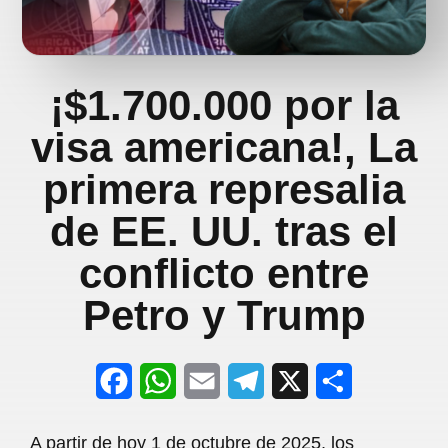
¡$1.700.000 por la
visa americana!, La
primera represalia
de EE. UU. tras el
conflicto entre
Petro y Trump
F
W
E
T
X
S
a
h
m
e
h
A partir de hoy 1 de octubre de 2025, los