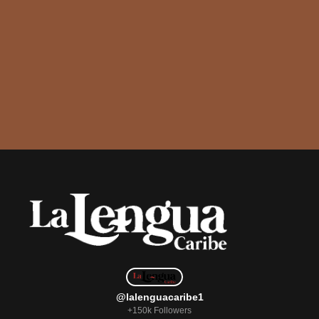
@lalenguacaribe1
+150k Followers