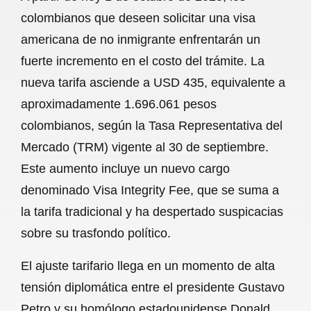
c
a
a
l
a
colombianos que deseen solicitar una visa
e
t
i
e
r
americana de no inmigrante enfrentarán un
b
s
l
g
e
fuerte incremento en el costo del trámite. La
o
A
r
nueva tarifa asciende a USD 435, equivalente a
aproximadamente 1.696.061 pesos
o
p
a
colombianos, según la Tasa Representativa del
k
p
m
Mercado (TRM) vigente al 30 de septiembre.
Este aumento incluye un nuevo cargo
denominado Visa Integrity Fee, que se suma a
la tarifa tradicional y ha despertado suspicacias
sobre su trasfondo político.
El ajuste tarifario llega en un momento de alta
tensión diplomática entre el presidente Gustavo
Petro y su homólogo estadounidense Donald