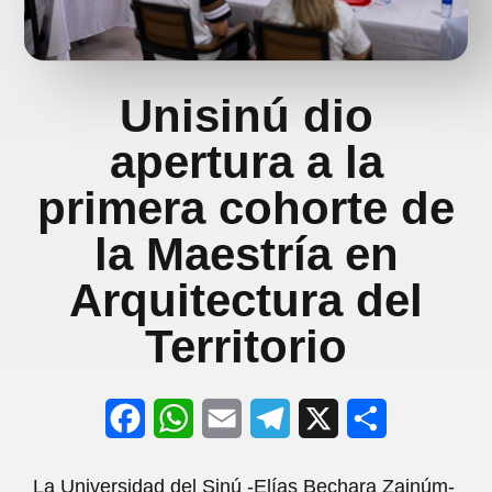
Unisinú dio
apertura a la
primera cohorte de
la Maestría en
Arquitectura del
Territorio
F
W
E
T
X
S
a
h
m
e
h
La Universidad del Sinú -Elías Bechara Zainúm-