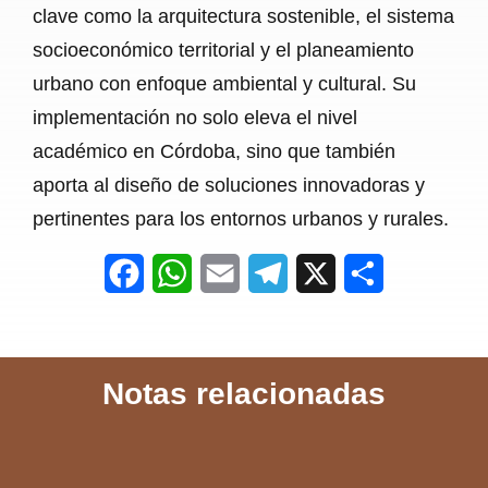
clave como la arquitectura sostenible, el sistema
socioeconómico territorial y el planeamiento
urbano con enfoque ambiental y cultural. Su
implementación no solo eleva el nivel
académico en Córdoba, sino que también
aporta al diseño de soluciones innovadoras y
pertinentes para los entornos urbanos y rurales.
F
W
E
T
X
S
a
h
m
e
h
c
a
a
l
a
Notas relacionadas
e
t
i
e
r
b
s
l
g
e
o
A
r