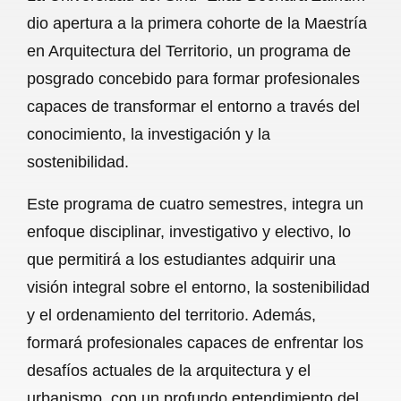
c
a
a
l
a
dio apertura a la primera cohorte de la Maestría
e
t
i
e
r
en Arquitectura del Territorio, un programa de
b
s
l
g
e
posgrado concebido para formar profesionales
o
A
r
capaces de transformar el entorno a través del
conocimiento, la investigación y la
o
p
a
sostenibilidad.
k
p
m
Este programa de cuatro semestres, integra un
enfoque disciplinar, investigativo y electivo, lo
que permitirá a los estudiantes adquirir una
visión integral sobre el entorno, la sostenibilidad
y el ordenamiento del territorio. Además,
formará profesionales capaces de enfrentar los
desafíos actuales de la arquitectura y el
urbanismo, con un profundo entendimiento del