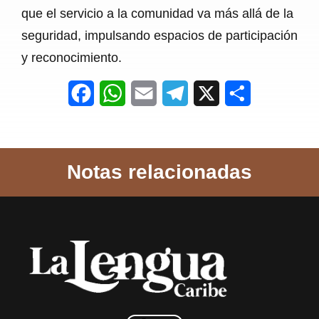
que el servicio a la comunidad va más allá de la
seguridad, impulsando espacios de participación
y reconocimiento.
F
W
E
T
X
S
a
h
m
e
h
c
a
a
l
a
Notas relacionadas
e
t
i
e
r
b
s
l
g
e
o
A
r
o
p
a
k
p
m