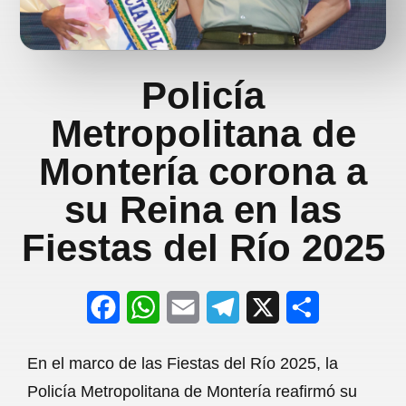
Policía
Metropolitana de
Montería corona a
su Reina en las
Fiestas del Río 2025
F
W
E
T
X
S
a
h
m
e
h
En el marco de las Fiestas del Río 2025, la
c
a
a
l
a
Policía Metropolitana de Montería reafirmó su
e
t
i
e
r