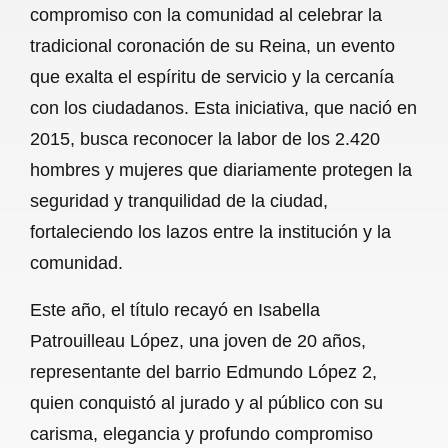
compromiso con la comunidad al celebrar la
b
s
l
g
e
tradicional coronación de su Reina, un evento
o
A
r
que exalta el espíritu de servicio y la cercanía
con los ciudadanos. Esta iniciativa, que nació en
o
p
a
2015, busca reconocer la labor de los 2.420
k
p
m
hombres y mujeres que diariamente protegen la
seguridad y tranquilidad de la ciudad,
fortaleciendo los lazos entre la institución y la
comunidad.
Este año, el título recayó en Isabella
Patrouilleau López, una joven de
20 años,
representante del barrio Edmundo López 2,
quien conquistó al jurado y al público con su
carisma, elegancia y profundo compromiso