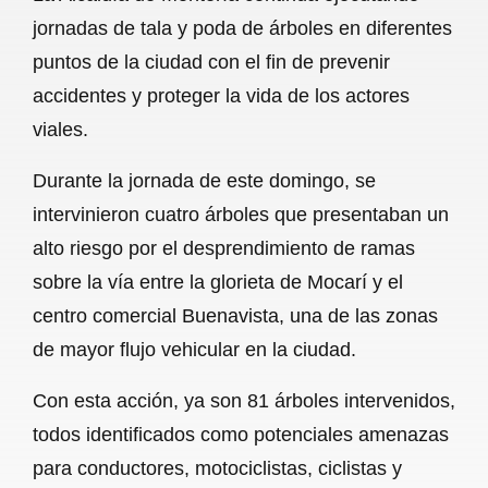
c
a
a
l
a
jornadas de tala y poda de árboles en diferentes
e
t
i
e
r
puntos de la ciudad con el fin de prevenir
b
s
l
g
e
accidentes y proteger la vida de los actores
o
A
r
viales.
o
p
a
Durante la jornada de este domingo, se
k
p
m
intervinieron cuatro árboles que presentaban un
alto riesgo por el desprendimiento de ramas
sobre la vía entre la glorieta de Mocarí y el
centro comercial Buenavista, una de las zonas
de mayor flujo vehicular en la ciudad.
Con esta acción, ya son 81 árboles intervenidos,
todos identificados como potenciales amenazas
para conductores, motociclistas, ciclistas y