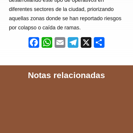
diferentes sectores de la ciudad, priorizando
aquellas zonas donde se han reportado riesgos
por colapso o caída de ramas.
F
W
E
T
X
S
a
h
m
e
h
c
a
a
l
a
Notas relacionadas
e
t
i
e
r
b
s
l
g
e
o
A
r
o
p
a
k
p
m