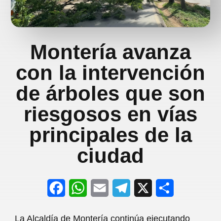
Montería avanza
con la intervención
de árboles que son
riesgosos en vías
principales de la
ciudad
F
W
E
T
X
S
a
h
m
e
h
La Alcaldía de Montería continúa ejecutando