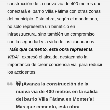
construcción de la nueva vía de 400 metros que
b
s
l
g
e
conectará el barrio Villa Fátima con otras zonas
o
A
r
del municipio. Esta obra, según el mandatario,
no solo representa un beneficio en
o
p
a
infraestructura, sino también un compromiso
k
p
m
con la seguridad y la vida de los ciudadanos.
“Más que cemento, esta obra representa
VIDA
”, expresó el alcalde, destacando la
importancia de crear conciencia vial para reducir
los accidentes.
🚧 ¡Avanza la construcción de la
nueva vía de 400 metros en la salida
del barrio Villa Fátima en Montería!
Más que cemento, esta obra