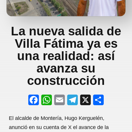
La nueva salida de
Villa Fátima ya es
una realidad: así
avanza su
construcción
F
W
E
T
X
S
a
h
m
e
h
El alcalde de Montería, Hugo Kerguelén,
c
a
a
l
a
anunció en su cuenta de X el avance de la
e
t
i
e
r