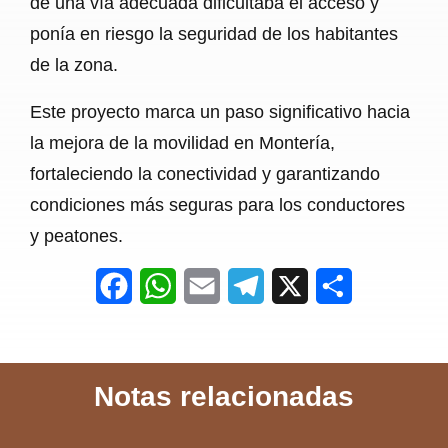
de una vía adecuada dificultaba el acceso y
ponía en riesgo la seguridad de los habitantes
de la zona.
Este proyecto marca un paso significativo hacia
la mejora de la movilidad en Montería,
fortaleciendo la conectividad y garantizando
condiciones más seguras para los conductores
y peatones.
F
W
E
T
X
S
a
h
m
e
h
c
a
a
l
a
Notas relacionadas
e
t
i
e
r
b
s
l
g
e