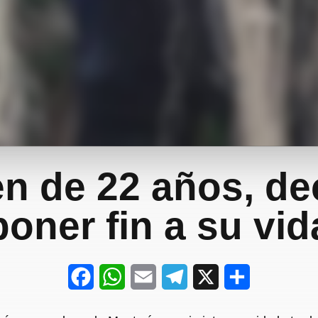
n de 22 años, de
poner fin a su vid
F
W
E
T
X
S
a
h
m
e
h