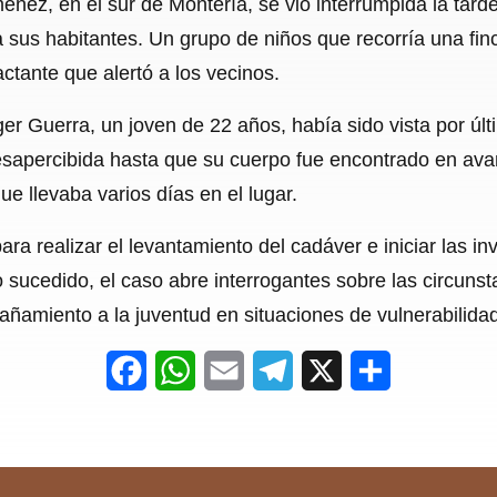
Jiménez, en el sur de Montería, se vio interrumpida la tar
c
a
a
l
a
 sus habitantes. Un grupo de niños que recorría una fi
e
t
i
e
r
tante que alertó a los vecinos.
b
s
l
g
e
er Guerra, un joven de 22 años, había sido vista por úl
o
A
r
sapercibida hasta que su cuerpo fue encontrado en av
o
p
a
e llevaba varios días en el lugar.
k
p
m
para realizar el levantamiento del cadáver e iniciar las 
 sucedido, el caso abre interrogantes sobre las circunst
añamiento a la juventud en situaciones de vulnerabilidad
F
W
E
T
X
S
a
h
m
e
h
c
a
a
l
a
e
t
i
e
r