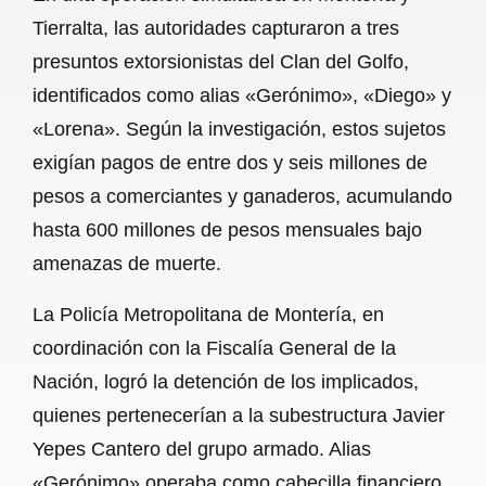
c
a
a
l
a
Tierralta, las autoridades capturaron a tres
e
t
i
e
r
presuntos extorsionistas del Clan del Golfo,
b
s
l
g
e
identificados como alias «Gerónimo», «Diego» y
o
A
r
«Lorena». Según la investigación, estos sujetos
exigían pagos de entre dos y seis millones de
o
p
a
pesos a comerciantes y ganaderos, acumulando
k
p
m
hasta 600 millones de pesos mensuales bajo
amenazas de muerte.
La Policía Metropolitana de Montería, en
coordinación con la Fiscalía General de la
Nación, logró la detención de los implicados,
quienes pertenecerían a la subestructura Javier
Yepes Cantero del grupo armado. Alias
«Gerónimo» operaba como cabecilla financiero,