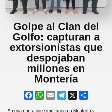
Golpe al Clan del
Golfo: capturan a
extorsionistas que
despojaban
millones en
Montería
F
W
E
T
X
S
a
h
m
e
h
En una operación simultánea en Montería y