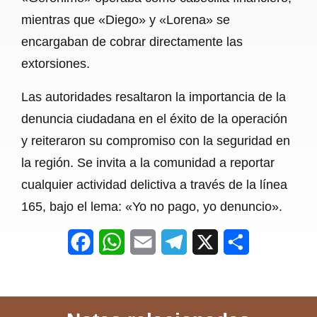
mientras que «Diego» y «Lorena» se
encargaban de cobrar directamente las
extorsiones.
Las autoridades resaltaron la importancia de la
denuncia ciudadana en el éxito de la operación
y reiteraron su compromiso con la seguridad en
la región. Se invita a la comunidad a reportar
cualquier actividad delictiva a través de la línea
165, bajo el lema: «Yo no pago, yo denuncio».
F
W
E
T
X
S
a
h
m
e
h
c
a
a
l
a