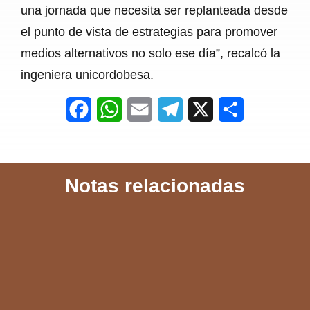
una jornada que necesita ser replanteada desde
el punto de vista de estrategias para promover
medios alternativos no solo ese día”, recalcó la
ingeniera unicordobesa.
F
W
E
T
X
S
a
h
m
e
h
c
a
a
l
a
Notas relacionadas
e
t
i
e
r
b
s
l
g
e
o
A
r
o
p
a
k
p
m