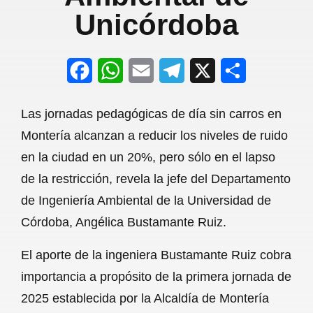
Unicórdoba
F
W
E
T
X
S
a
h
m
e
h
Las jornadas pedagógicas de día sin carros en
c
a
a
l
a
Montería alcanzan a reducir los niveles de ruido
e
t
i
e
r
en la ciudad en un 20%, pero sólo en el lapso
b
s
l
g
e
de la restricción, revela la jefe del Departamento
o
A
r
de Ingeniería Ambiental de la Universidad de
Córdoba, Angélica Bustamante Ruiz.
o
p
a
k
p
m
El aporte de la ingeniera Bustamante Ruiz cobra
importancia a propósito de la primera jornada de
2025 establecida por la Alcaldía de Montería