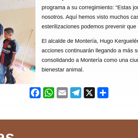
programa a su corregimiento: “Estas j
nosotros. Aquí hemos visto muchos ca
esterilizaciones podemos prevenir que 
El alcalde de Montería, Hugo Kerguelén
acciones continuarán llegando a más s
consolidando a Montería como una ciu
bienestar animal.
F
W
E
T
X
S
a
h
m
e
h
c
a
a
l
a
e
t
i
e
r
as
b
s
l
g
e