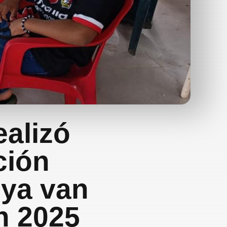
ealizó
ción
 ya van
n 2025