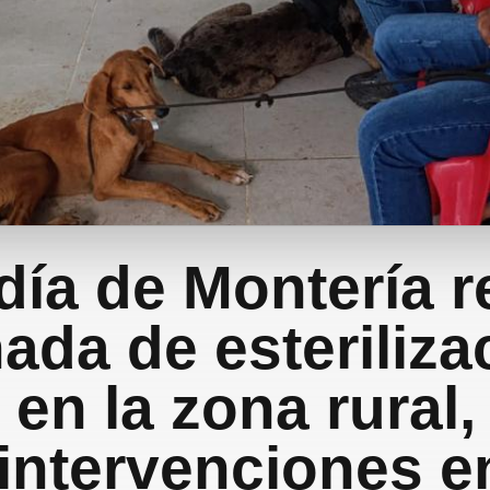
día de Montería r
nada de esteriliza
 en la zona rural,
 intervenciones e