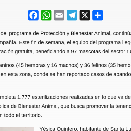
F
W
E
T
X
S
a
h
m
e
h
s del programa de Protección y Bienestar Animal, conti
c
a
a
l
a
mpañía. Este fin de semana, el equipo del programa lleg
e
t
i
e
r
zación gratuita, beneficiando a 97 mascotas del sector ru
b
s
l
g
e
 caninos (45 hembras y 16 machos) y 36 felinos (35 hemb
o
A
r
ia en esta zona, donde se han reportado casos de aban
o
p
a
k
p
m
mpleta 1.777 esterilizaciones realizadas en lo que va de
blica de Bienestar Animal, que busca promover la tenenc
todo el territorio.
Yésica Quintero, habitante de Santa Lu