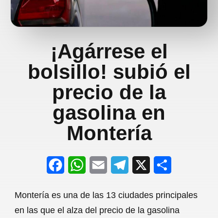
¡Agárrese el
bolsillo! subió el
precio de la
gasolina en
Montería
F
W
E
T
X
S
a
h
m
e
h
Montería es una de las 13 ciudades principales
c
a
a
l
a
en las que el alza del precio de la gasolina
e
t
i
e
r