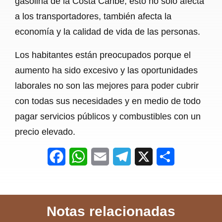
gasolina de la Costa Caribe, esto no solo afecta
a los transportadores, también afecta la
economía y la calidad de vida de las personas.
Los habitantes están preocupados porque el
aumento ha sido excesivo y las oportunidades
laborales no son las mejores para poder cubrir
con todas sus necesidades y en medio de todo
pagar servicios públicos y combustibles con un
precio elevado.
F
W
E
T
X
S
a
h
m
e
h
c
a
a
l
a
Notas relacionadas
e
t
i
e
r