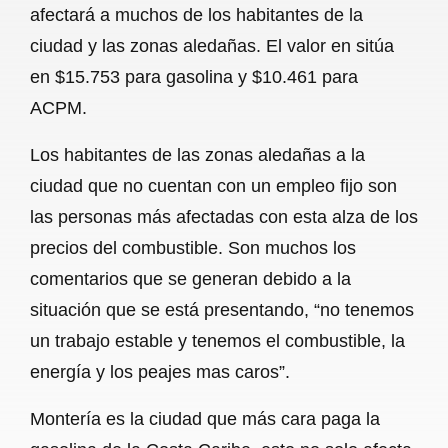
afectará a muchos de los habitantes de la
b
s
l
g
e
ciudad y las zonas aledañas. El valor en sitúa
o
A
r
en $15.753 para gasolina y $10.461 para
ACPM.
o
p
a
k
p
m
Los habitantes de las zonas aledañas a la
ciudad que no cuentan con un empleo fijo son
las personas más afectadas con esta alza de los
precios del combustible. Son muchos los
comentarios que se generan debido a la
situación que se está presentando, “no tenemos
un trabajo estable y tenemos el combustible, la
energía y los peajes mas caros”.
Montería es la ciudad que más cara paga la