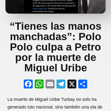
“Tienes las manos
manchadas”: Polo
Polo culpa a Petro
por la muerte de
Miguel Uribe
F
W
E
T
X
S
a
h
m
e
h
La muerte de Miguel Uribe Turbay no solo ha
c
a
a
l
a
generado luto nacional, sino también una ola de
e
t
i
e
r