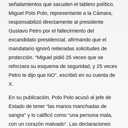
señalamientos que sacuden el tablero político.
b
s
l
g
e
Miguel Polo Polo, representante a la Cámara,
o
A
r
responsabilizó directamente al presidente
Gustavo Petro por el fallecimiento del
o
p
a
excandidato presidencial, afirmando que el
k
p
m
mandatario ignoró reiteradas solicitudes de
protección. “Miguel pidió 25 veces que se
reforzara su esquema de seguridad, y 25 veces
Petro le dijo que NO”, escribió en su cuenta de
X.
En su publicación, Polo Polo acusó al jefe de
Estado de tener “las manos manchadas de
sangre” y lo calificó como “una persona mala,
con un corazón malvado”. Las declaraciones