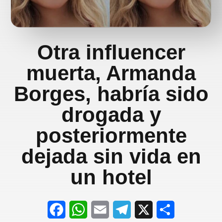
Otra influencer
muerta, Armanda
Borges, habría sido
drogada y
posteriormente
dejada sin vida en
un hotel
F
W
E
T
X
S