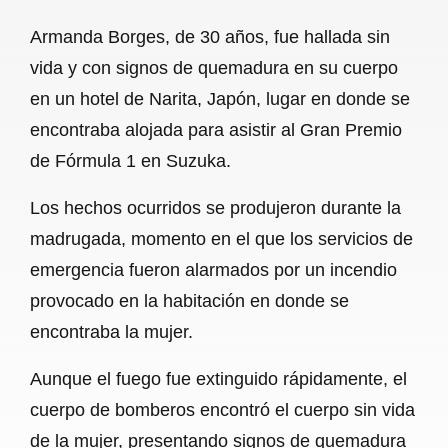
a
h
m
e
h
Armanda Borges, de 30 años, fue hallada sin
c
a
a
l
a
vida y con signos de quemadura en su cuerpo
e
t
i
e
r
en un hotel de Narita, Japón, lugar en donde se
b
s
l
g
e
encontraba alojada para asistir al Gran Premio
o
A
r
de Fórmula 1 en Suzuka.
o
p
a
Los hechos ocurridos se produjeron durante la
k
p
m
madrugada, momento en el que los servicios de
emergencia fueron alarmados por un incendio
provocado en la habitación en donde se
encontraba la mujer.
Aunque el fuego fue extinguido rápidamente, el
cuerpo de bomberos encontró el cuerpo sin vida
de la mujer, presentando signos de quemadura