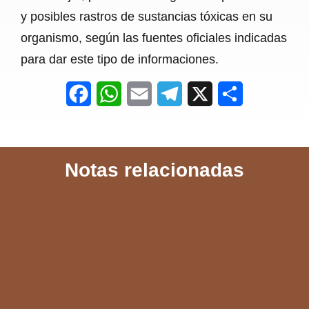
y posibles rastros de sustancias tóxicas en su
organismo, según las fuentes oficiales indicadas
para dar este tipo de informaciones.
F
W
E
T
X
S
a
h
m
e
h
c
a
a
l
a
Notas relacionadas
e
t
i
e
r
b
s
l
g
e
o
A
r
o
p
a
k
p
m