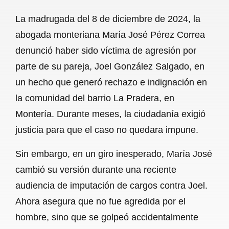
a
h
m
e
h
La madrugada del 8 de diciembre de 2024, la
c
a
a
l
a
abogada monteriana María José Pérez Correa
e
t
i
e
r
denunció haber sido víctima de agresión por
b
s
l
g
e
parte de su pareja, Joel González Salgado, en
o
A
r
un hecho que generó rechazo e indignación en
la comunidad del barrio La Pradera, en
o
p
a
Montería. Durante meses, la ciudadanía exigió
k
p
m
justicia para que el caso no quedara impune.
Sin embargo, en un giro inesperado, María José
cambió su versión durante una reciente
audiencia de imputación de cargos contra Joel.
Ahora asegura que no fue agredida por el
hombre, sino que se golpeó accidentalmente