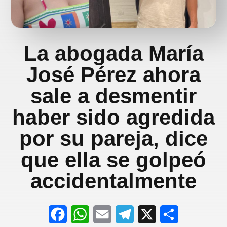
La abogada María
José Pérez ahora
sale a desmentir
haber sido agredida
por su pareja, dice
que ella se golpeó
accidentalmente
F
W
E
T
X
S