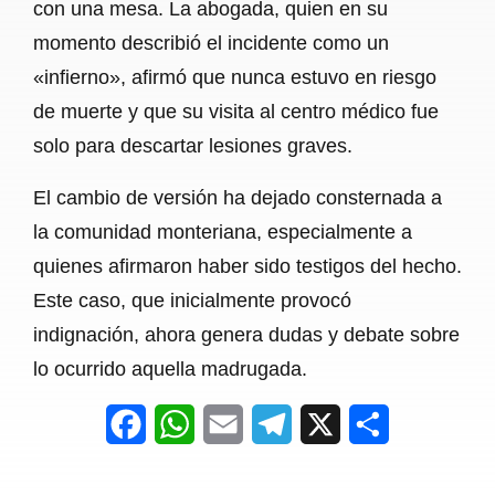
con una mesa. La abogada, quien en su
momento describió el incidente como un
«infierno», afirmó que nunca estuvo en riesgo
de muerte y que su visita al centro médico fue
solo para descartar lesiones graves.
El cambio de versión ha dejado consternada a
la comunidad monteriana, especialmente a
quienes afirmaron haber sido testigos del hecho.
Este caso, que inicialmente provocó
indignación, ahora genera dudas y debate sobre
lo ocurrido aquella madrugada.
F
W
E
T
X
S
a
h
m
e
h