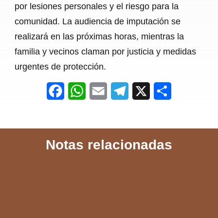
por lesiones personales y el riesgo para la
comunidad. La audiencia de imputación se
realizará en las próximas horas, mientras la
familia y vecinos claman por justicia y medidas
urgentes de protección.
F
W
E
T
X
S
a
h
m
e
h
c
a
a
l
a
Notas relacionadas
e
t
i
e
r
b
s
l
g
e
o
A
r
o
p
a
k
p
m