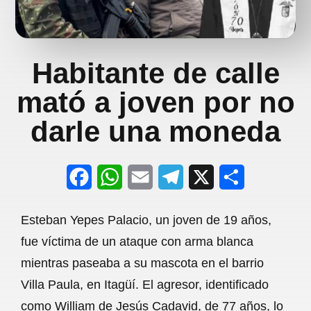
Habitante de calle
mató a joven por no
darle una moneda
F
W
E
T
X
S
a
h
m
e
h
Esteban Yepes Palacio, un joven de 19 años,
c
a
a
l
a
fue víctima de un ataque con arma blanca
e
t
i
e
r
mientras paseaba a su mascota en el barrio
b
s
l
g
e
Villa Paula, en Itagüí. El agresor, identificado
o
A
r
como William de Jesús Cadavid, de 77 años, lo