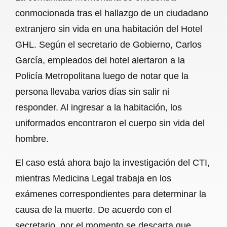
c
a
a
l
a
conmocionada tras el hallazgo de un ciudadano
e
t
i
e
r
extranjero sin vida en una habitación del Hotel
b
s
l
g
e
GHL. Según el secretario de Gobierno, Carlos
o
A
r
García, empleados del hotel alertaron a la
Policía Metropolitana luego de notar que la
o
p
a
persona llevaba varios días sin salir ni
k
p
m
responder. Al ingresar a la habitación, los
uniformados encontraron el cuerpo sin vida del
hombre.
El caso está ahora bajo la investigación del CTI,
mientras Medicina Legal trabaja en los
exámenes correspondientes para determinar la
causa de la muerte. De acuerdo con el
secretario, por el momento se descarta que