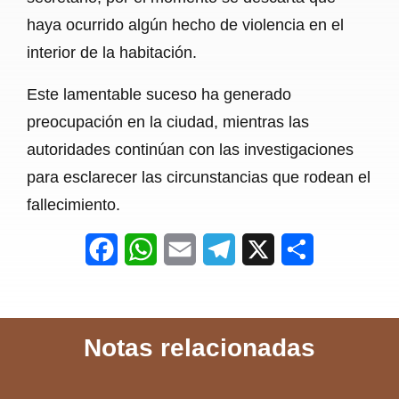
haya ocurrido algún hecho de violencia en el
interior de la habitación.
Este lamentable suceso ha generado
preocupación en la ciudad, mientras las
autoridades continúan con las investigaciones
para esclarecer las circunstancias que rodean el
fallecimiento.
F
W
E
T
X
S
a
h
m
e
h
c
a
a
l
a
Notas relacionadas
e
t
i
e
r
b
s
l
g
e