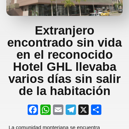
Extranjero
encontrado sin vida
en el reconocido
Hotel GHL llevaba
varios días sin salir
de la habitación
F
W
E
T
X
S
a
h
m
e
h
La comunidad monteriana se encuentra