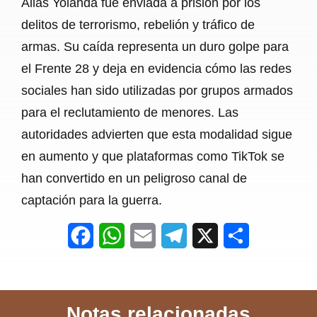
Alias Yolanda fue enviada a prisión por los
delitos de terrorismo, rebelión y tráfico de
armas. Su caída representa un duro golpe para
el Frente 28 y deja en evidencia cómo las redes
sociales han sido utilizadas por grupos armados
para el reclutamiento de menores. Las
autoridades advierten que esta modalidad sigue
en aumento y que plataformas como TikTok se
han convertido en un peligroso canal de
captación para la guerra.
F
W
E
T
X
S
a
h
m
e
h
c
a
a
l
a
Notas relacionadas
e
t
i
e
r