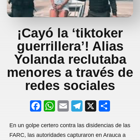
¡Cayó la ‘tiktoker
guerrillera’! Alias
Yolanda reclutaba
menores a través de
redes sociales
F
W
E
T
X
S
a
h
m
e
h
En un golpe certero contra las disidencias de las
c
a
a
l
a
FARC, las autoridades capturaron en Arauca a
e
t
i
e
r