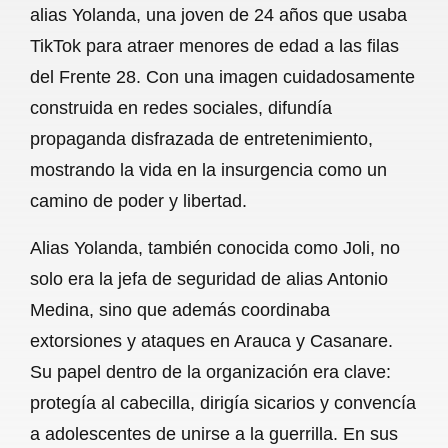
alias Yolanda, una joven de 24 años que usaba
b
s
l
g
e
TikTok para atraer menores de edad a las filas
o
A
r
del Frente 28. Con una imagen cuidadosamente
construida en redes sociales, difundía
o
p
a
propaganda disfrazada de entretenimiento,
k
p
m
mostrando la vida en la insurgencia como un
camino de poder y libertad.
Alias Yolanda, también conocida como Joli, no
solo era la jefa de seguridad de alias Antonio
Medina, sino que además coordinaba
extorsiones y ataques en Arauca y Casanare.
Su papel dentro de la organización era clave:
protegía al cabecilla, dirigía sicarios y convencía
a adolescentes de unirse a la guerrilla. En sus