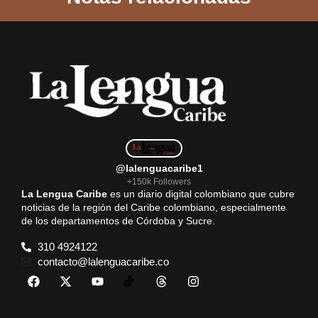
b
s
l
g
e
o
A
r
o
p
a
k
p
m
@lalenguacaribe1
+150k Followers
La Lengua Caribe
es un diario digital colombiano que cubre
noticias de la región del Caribe colombiano, especialmente
de los departamentos de Córdoba y Sucre.
310 4924122
contacto@lalenguacaribe.co