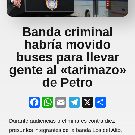
Banda criminal
habría movido
buses para llevar
gente al «tarimazo»
de Petro
F
W
E
T
X
S
a
h
m
e
h
Durante audiencias preliminares contra diez
c
a
a
l
a
presuntos integrantes de la banda Los del Alto,
e
t
i
e
r