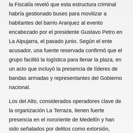
la Fiscalía reveló que esta estructura criminal
b
s
l
g
e
habría gestionado buses para movilizar a
o
A
r
habitantes del barrio Aranjuez al evento
encabezado por el presidente Gustavo Petro en
o
p
a
La Alpujarra, el pasado junio. Según el ente
k
p
m
acusador, una fuente reservada confirmó que el
grupo facilitó la logística para llenar la plaza, en
un acto que incluyó la presencia de líderes de
bandas armadas y representantes del Gobierno
nacional.
Los del Alto, considerados operadores clave de
la organización La Terraza, tienen fuerte
presencia en el nororiente de Medellín y han
sido señalados por delitos como extorsión,