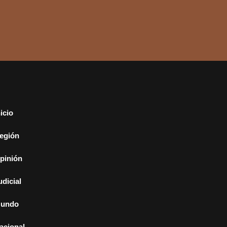
nicio
egión
pinión
udicial
undo
acional