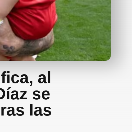
fica, al
Díaz se
ras las