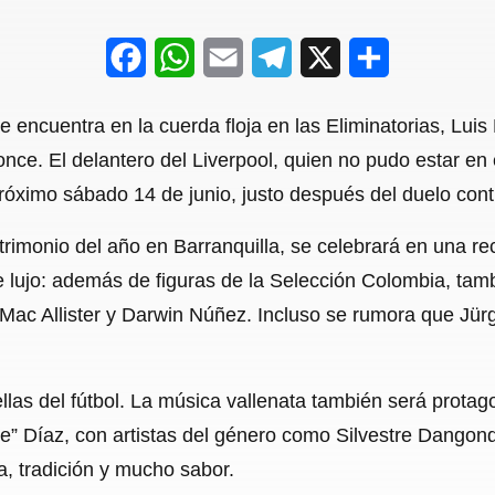
F
W
E
T
X
S
a
h
m
e
h
 encuentra en la cuerda floja en las Eliminatorias, Lui
c
a
a
l
a
nce. El delantero del Liverpool, quien no pudo estar en 
e
t
i
e
r
l próximo sábado 14 de junio, justo después del duelo con
b
s
l
g
e
trimonio del año en Barranquilla, se celebrará en una r
o
A
r
 de lujo: además de figuras de la Selección Colombia, ta
o
p
a
 Mac Allister y Darwin Núñez. Incluso se rumora que Jür
k
p
m
ellas del fútbol. La música vallenata también será protago
” Díaz, con artistas del género como Silvestre Dangond
ía, tradición y mucho sabor.