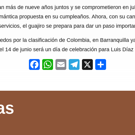
an más de nueve años juntos y se comprometieron en juli
mántica propuesta en su cumpleaños. Ahora, con su car
ervicios, el guajiro se prepara para dar un paso importa
dedos por la clasificación de Colombia, en Barranquilla 
el 14 de junio será un día de celebración para Luis Díaz 
F
W
E
T
X
S
a
h
m
e
h
c
a
a
l
a
e
t
i
e
r
as
b
s
l
g
e
o
A
r
o
p
a