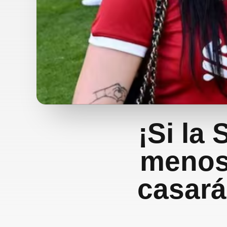
¡Si la 
menos 
casará