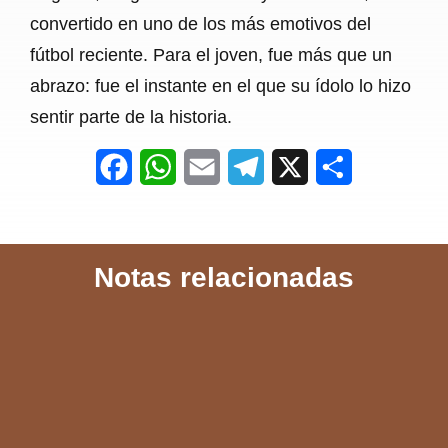
convertido en uno de los más emotivos del
fútbol reciente. Para el joven, fue más que un
abrazo: fue el instante en el que su ídolo lo hizo
sentir parte de la historia.
F
W
E
T
X
S
a
h
m
e
h
c
a
a
l
a
Notas relacionadas
e
t
i
e
r
b
s
l
g
e
o
A
r
o
p
a
k
p
m