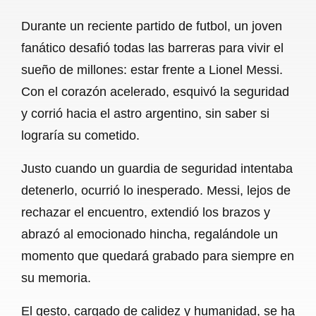
a
h
m
e
h
Durante un reciente partido de futbol, un joven
c
a
a
l
a
fanático desafió todas las barreras para vivir el
e
t
i
e
r
sueño de millones: estar frente a Lionel Messi.
b
s
l
g
e
Con el corazón acelerado, esquivó la seguridad
o
A
r
y corrió hacia el astro argentino, sin saber si
lograría su cometido.
o
p
a
k
p
m
Justo cuando un guardia de seguridad intentaba
detenerlo, ocurrió lo inesperado. Messi, lejos de
rechazar el encuentro, extendió los brazos y
abrazó al emocionado hincha, regalándole un
momento que quedará grabado para siempre en
su memoria.
El gesto, cargado de calidez y humanidad, se ha