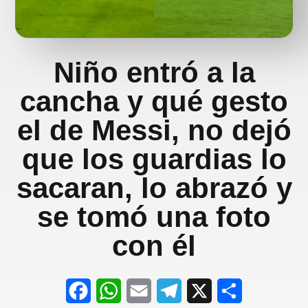
Niño entró a la
cancha y qué gesto
el de Messi, no dejó
que los guardias lo
sacaran, lo abrazó y
se tomó una foto
con él
F
W
E
T
X
S