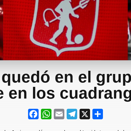
 quedó en el grup
 en los cuadran
F
W
E
T
X
S
a
h
m
e
h