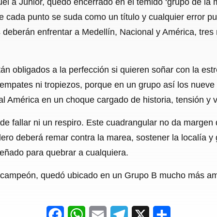
uel a Junior, quedó encerrado en el temido ‘grupo de la
c
a
a
l
a
e cada punto se suda como un título y cualquier error pue
e
t
i
e
r
 deberán enfrentar a Medellín, Nacional y América, tres 
b
s
l
g
e
o
A
r
tán obligados a la perfección si quieren soñar con la est
o
p
a
 empates ni tropiezos, porque en un grupo así los nueve 
k
p
m
 al América en un choque cargado de historia, tensión y v
ede fallar ni un respiro. Este cuadrangular no da margen 
lero deberá remar contra la marea, sostener la localía y 
eñado para quebrar a cualquiera.
al campeón, quedó ubicado en un Grupo B mucho más ama
F
W
E
T
X
S