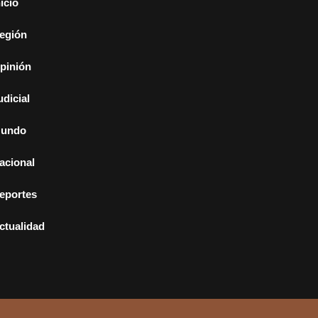
nicio
egión
pinión
udicial
undo
acional
eportes
ctualidad