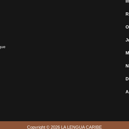
I
R
O
J
que
M
N
D
A
Copyright © 2026 LA LENGUA CARIBE