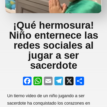
¡Qué hermosura!
Niño enternece las
redes sociales al
jugar a ser
sacerdote
F
W
E
T
X
S
a
h
m
e
h
Un tierno video de un niño jugando a ser
c
a
a
l
a
sacerdote ha conquistado los corazones en
e
t
i
e
r