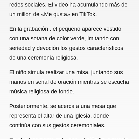
redes sociales. El video ha acumulando más de
b
s
l
g
e
un millón de «Me gusta» en TikTok.
o
A
r
En la grabación , el pequeño aparece vestido
o
p
a
con una sotana de color verde, imitando con
k
p
m
seriedad y devoción los gestos característicos
de una ceremonia religiosa.
El niño simula realizar una misa, juntando sus
manos en señal de oración mientras se escucha
música religiosa de fondo.
Posteriormente, se acerca a una mesa que
representa el altar de una iglesia, donde
continúa con sus gestos ceremoniales.