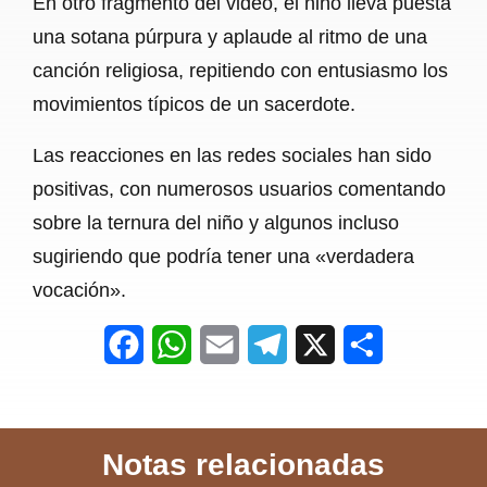
En otro fragmento del video, el niño lleva puesta
una sotana púrpura y aplaude al ritmo de una
canción religiosa, repitiendo con entusiasmo los
movimientos típicos de un sacerdote.
Las reacciones en las redes sociales han sido
positivas, con numerosos usuarios comentando
sobre la ternura del niño y algunos incluso
sugiriendo que podría tener una «verdadera
vocación».
F
W
E
T
X
S
a
h
m
e
h
c
a
a
l
a
Notas relacionadas
e
t
i
e
r