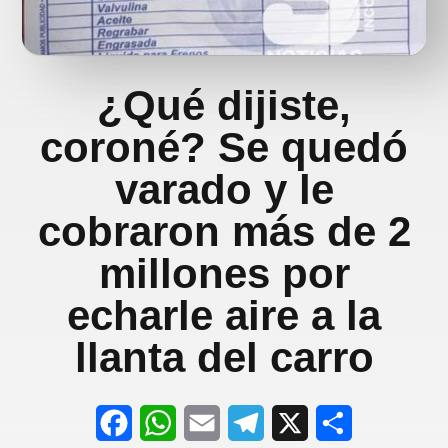
¿Qué dijiste,
coroné? Se quedó
varado y le
cobraron más de 2
millones por
echarle aire a la
llanta del carro
F
W
E
T
X
S