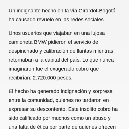
a
h
m
e
h
Un indignante hecho en la vía Girardot-Bogotá
c
a
a
l
a
ha causado revuelo en las redes sociales.
e
t
i
e
r
Unos usuarios que viajaban en una lujosa
b
s
l
g
e
camioneta BMW pidieron el servicio de
o
A
r
despinchado y calibración de llantas mientras
o
p
a
retornaban a la capital del país. Lo que nunca
k
p
m
imaginaron fue el exagerado cobro que
recibirían: 2.720.000 pesos.
El hecho ha generado indignación y sorpresa
entre la comunidad, quienes no tardaron en
expresar su descontento. Este insólito cobro ha
sido calificado por muchos como un abuso y
una falta de ética por parte de quienes ofrecen